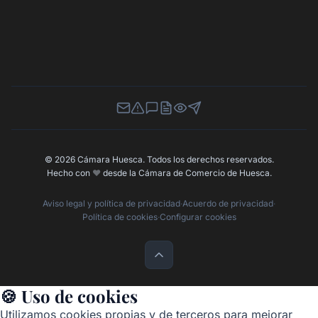
Newsletter
Canal de Denuncias
Buzón de Sugerencias
Perfil Contratante
Ley de Transparencia
Contacta con nosotros
© 2026 Cámara Huesca. Todos los derechos reservados.
Hecho con
❤️
desde la Cámara de Comercio de Huesca.
Aviso legal y política de privacidad
·
Acuerdo de privacidad
·
Política de cookies
·
Configurar cookies
🍪 Uso de cookies
Utilizamos cookies propias y de terceros para mejorar