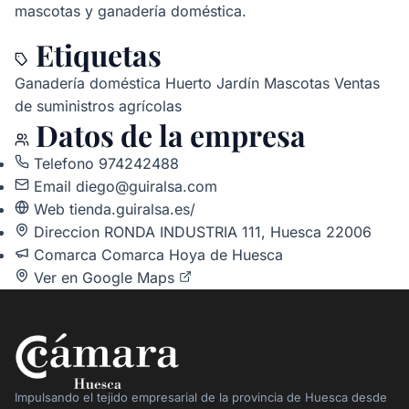
mascotas y ganadería doméstica.
Etiquetas
Ganadería doméstica
Huerto
Jardín
Mascotas
Ventas
de suministros agrícolas
Datos de la empresa
Telefono
974242488
Email
diego@guiralsa.com
Web
tienda.guiralsa.es/
Direccion
RONDA INDUSTRIA 111, Huesca 22006
Comarca
Comarca Hoya de Huesca
Ver en Google Maps
Impulsando el tejido empresarial de la provincia de Huesca desde