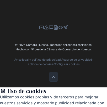
Newsletter
Canal de Denuncias
Buzón de Sugerencias
Perfil Contratante
Ley de Transparencia
Contacta con nosotros
© 2026 Cámara Huesca. Todos los derechos reservados.
Hecho con
❤️
desde la Cámara de Comercio de Huesca.
Aviso legal y política de privacidad
·
Acuerdo de privacidad
·
Política de cookies
·
Configurar cookies
🍪 Uso de cookies
Utilizamos cookies propias y de terceros para mejorar
nuestros servicios y mostrarle publicidad relacionada con