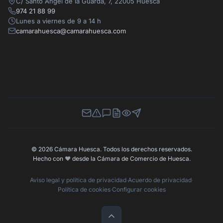
C/ Santo Ángel de la Guarda, 7, 22005 Huesca
974 21 88 99
Lunes a viernes de 9 a 14 h
camarahuesca@camarahuesca.com
Newsletter
Canal de Denuncias
Buzón de Sugerencias
Perfil Contratante
Ley de Transparencia
Contacta con nosotros
© 2026 Cámara Huesca. Todos los derechos reservados.
Hecho con
❤️
desde la Cámara de Comercio de Huesca.
Aviso legal y política de privacidad
·
Acuerdo de privacidad
·
Política de cookies
·
Configurar cookies