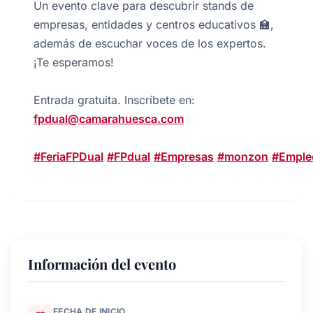
Un evento clave para descubrir stands de
empresas, entidades y centros educativos 🏫,
además de escuchar voces de los expertos.
¡Te esperamos!
Entrada gratuita. Inscríbete en:
fpdual@camarahuesca.com
#FeriaFPDual
#FPdual
#Empresas
#monzon
#Emple
Información del evento
FECHA DE INICIO