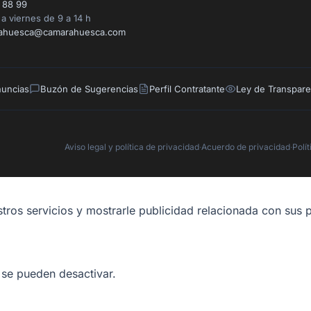
 88 99
a viernes de 9 a 14 h
ahuesca@camarahuesca.com
nuncias
Buzón de Sugerencias
Perfil Contratante
Ley de Transpare
Aviso legal y política de privacidad
·
Acuerdo de privacidad
·
Polí
tros servicios y mostrarle publicidad relacionada con sus p
 se pueden desactivar.