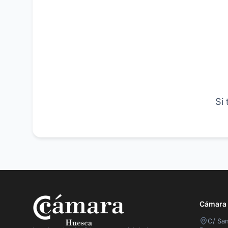
Si
Cámara O
C/ San