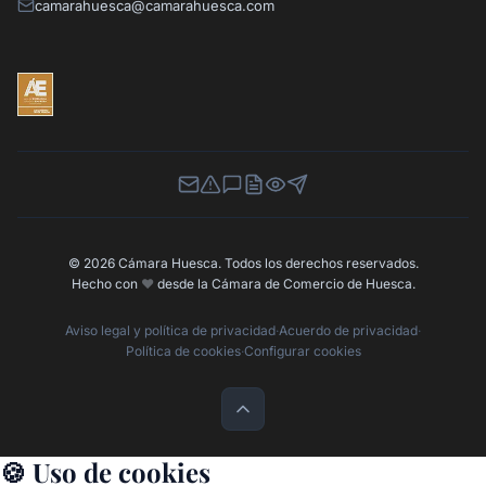
camarahuesca@camarahuesca.com
Newsletter
Canal de Denuncias
Buzón de Sugerencias
Perfil Contratante
Ley de Transparencia
Contacta con nosotros
© 2026 Cámara Huesca. Todos los derechos reservados.
Hecho con
❤️
desde la Cámara de Comercio de Huesca.
Aviso legal y política de privacidad
·
Acuerdo de privacidad
·
Política de cookies
·
Configurar cookies
🍪 Uso de cookies