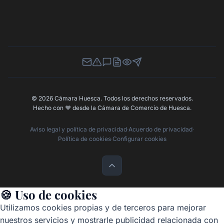
Newsletter
Canal de Denuncias
Buzón de Sugerencias
Perfil Contratante
Ley de Transparencia
Contacta con nosotros
© 2026 Cámara Huesca. Todos los derechos reservados.
Hecho con
❤️
desde la Cámara de Comercio de Huesca.
Aviso legal y política de privacidad
·
Acuerdo de privacidad
·
Política de cookies
·
Configurar cookies
🍪 Uso de cookies
Utilizamos cookies propias y de terceros para mejorar
nuestros servicios y mostrarle publicidad relacionada con