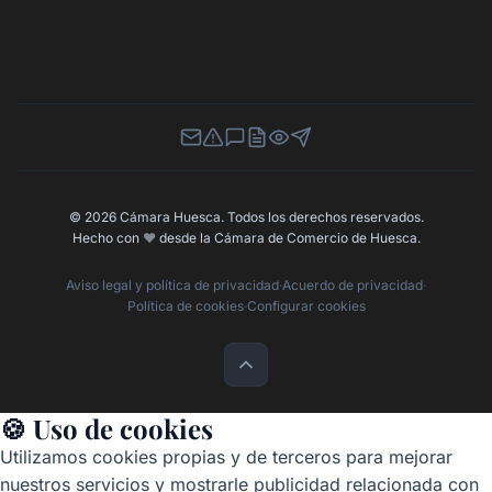
Newsletter
Canal de Denuncias
Buzón de Sugerencias
Perfil Contratante
Ley de Transparencia
Contacta con nosotros
© 2026 Cámara Huesca. Todos los derechos reservados.
Hecho con
❤️
desde la Cámara de Comercio de Huesca.
Aviso legal y política de privacidad
·
Acuerdo de privacidad
·
Política de cookies
·
Configurar cookies
🍪 Uso de cookies
Utilizamos cookies propias y de terceros para mejorar
nuestros servicios y mostrarle publicidad relacionada con