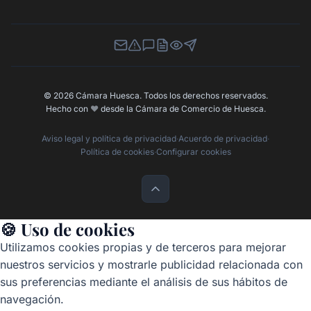
Newsletter
Canal de Denuncias
Buzón de Sugerencias
Perfil Contratante
Ley de Transparencia
Contacta con nosotros
© 2026 Cámara Huesca. Todos los derechos reservados.
Hecho con
❤️
desde la Cámara de Comercio de Huesca.
Aviso legal y política de privacidad
·
Acuerdo de privacidad
·
Política de cookies
·
Configurar cookies
🍪 Uso de cookies
Utilizamos cookies propias y de terceros para mejorar
nuestros servicios y mostrarle publicidad relacionada con
sus preferencias mediante el análisis de sus hábitos de
navegación.