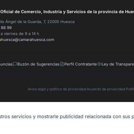
ficial de Comercio, Industria y Servicios de la provincia de Hue
to Ángel de la Guarda, 7, 22005 Huesca
 88 99
a viernes de 9 a 14 h
ahuesca@camarahuesca.com
nuncias
Buzón de Sugerencias
Perfil Contratante
Ley de Transpare
Aviso legal y política de privacidad
·
Acuerdo de privacidad
·
Polí
tros servicios y mostrarle publicidad relacionada con sus p