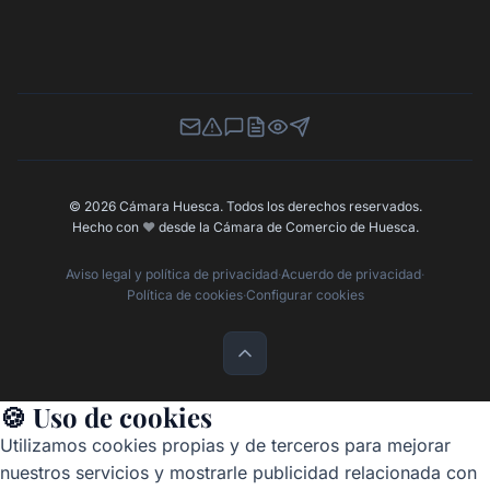
Newsletter
Canal de Denuncias
Buzón de Sugerencias
Perfil Contratante
Ley de Transparencia
Contacta con nosotros
© 2026 Cámara Huesca. Todos los derechos reservados.
Hecho con
❤️
desde la Cámara de Comercio de Huesca.
Aviso legal y política de privacidad
·
Acuerdo de privacidad
·
Política de cookies
·
Configurar cookies
🍪 Uso de cookies
Utilizamos cookies propias y de terceros para mejorar
nuestros servicios y mostrarle publicidad relacionada con