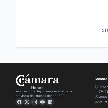
Si
Cámara O
C/ San
Impulsando el tejido empresarial de la
974 21
provincia de Huesca desde 1899
Lunes 
camar