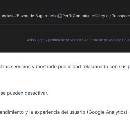
nuncias
Buzón de Sugerencias
Perfil Contratante
Ley de Transpare
Aviso legal y política de privacidad
·
Acuerdo de privacidad
·
Polí
tros servicios y mostrarle publicidad relacionada con sus p
 se pueden desactivar.
rendimiento y la experiencia del usuario (Google Analytics).