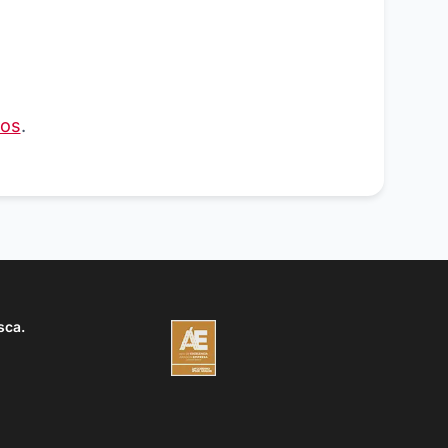
ros
.
sca.