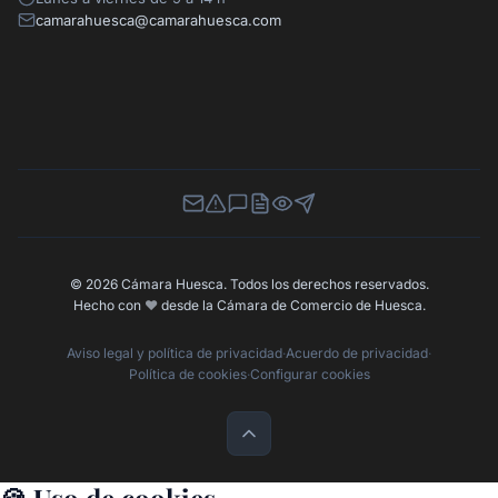
camarahuesca@camarahuesca.com
Newsletter
Canal de Denuncias
Buzón de Sugerencias
Perfil Contratante
Ley de Transparencia
Contacta con nosotros
© 2026 Cámara Huesca. Todos los derechos reservados.
Hecho con
❤️
desde la Cámara de Comercio de Huesca.
Aviso legal y política de privacidad
·
Acuerdo de privacidad
·
Política de cookies
·
Configurar cookies