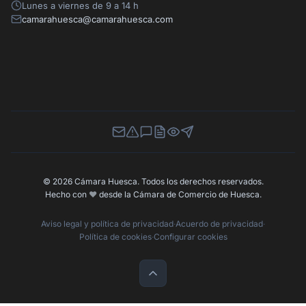
Lunes a viernes de 9 a 14 h
camarahuesca@camarahuesca.com
Newsletter
Canal de Denuncias
Buzón de Sugerencias
Perfil Contratante
Ley de Transparencia
Contacta con nosotros
© 2026 Cámara Huesca. Todos los derechos reservados.
Hecho con
❤️
desde la Cámara de Comercio de Huesca.
Aviso legal y política de privacidad
·
Acuerdo de privacidad
·
Política de cookies
·
Configurar cookies