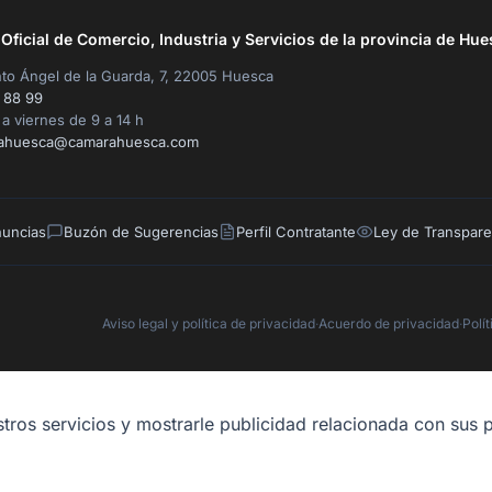
ficial de Comercio, Industria y Servicios de la provincia de Hue
to Ángel de la Guarda, 7, 22005 Huesca
 88 99
a viernes de 9 a 14 h
ahuesca@camarahuesca.com
nuncias
Buzón de Sugerencias
Perfil Contratante
Ley de Transpare
Aviso legal y política de privacidad
·
Acuerdo de privacidad
·
Polí
tros servicios y mostrarle publicidad relacionada con sus p