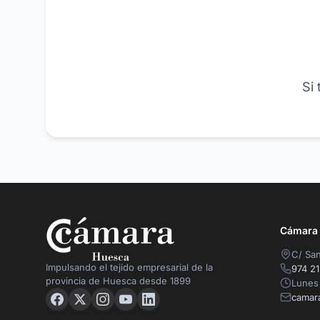
Si
Cámara O
C/ San
Impulsando el tejido empresarial de la
974 21
provincia de Huesca desde 1899
Lunes 
camar