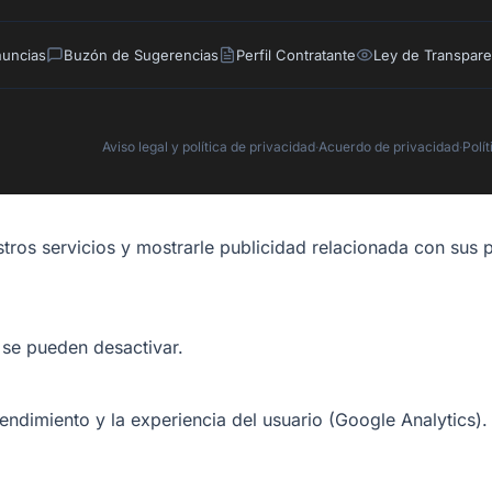
nuncias
Buzón de Sugerencias
Perfil Contratante
Ley de Transpare
Aviso legal y política de privacidad
·
Acuerdo de privacidad
·
Polí
tros servicios y mostrarle publicidad relacionada con sus p
 se pueden desactivar.
rendimiento y la experiencia del usuario (Google Analytics).