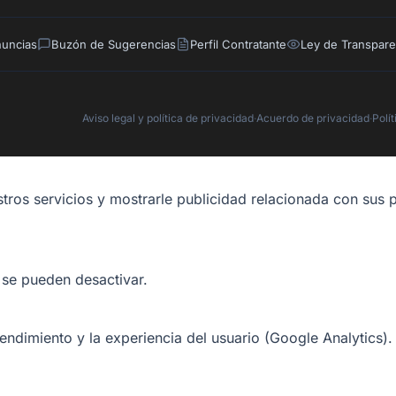
nuncias
Buzón de Sugerencias
Perfil Contratante
Ley de Transpare
Aviso legal y política de privacidad
·
Acuerdo de privacidad
·
Polí
tros servicios y mostrarle publicidad relacionada con sus p
 se pueden desactivar.
rendimiento y la experiencia del usuario (Google Analytics).