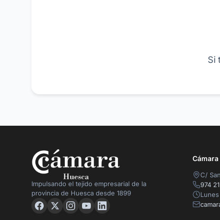
Si
Cámara O
C/ San
Impulsando el tejido empresarial de la
974 21
provincia de Huesca desde 1899
Lunes 
camar