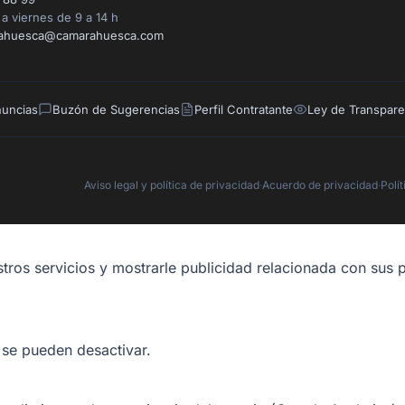
a viernes de 9 a 14 h
ahuesca@camarahuesca.com
nuncias
Buzón de Sugerencias
Perfil Contratante
Ley de Transpare
Aviso legal y política de privacidad
·
Acuerdo de privacidad
·
Polí
tros servicios y mostrarle publicidad relacionada con sus p
 se pueden desactivar.