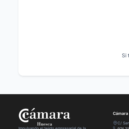
Si
Cámara O
C/ San
Impulsando el tejido empresarial de la
974 21