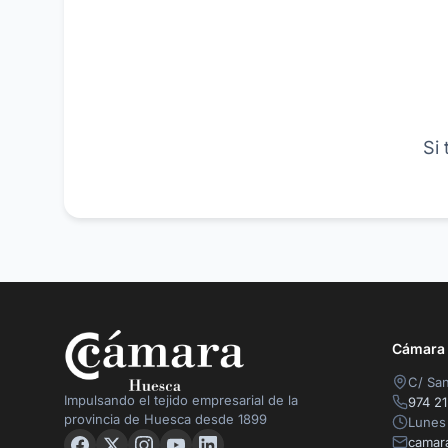
Si
Cámara O
C/ San
Impulsando el tejido empresarial de la
974 21
provincia de Huesca desde 1899
Lunes 
camar