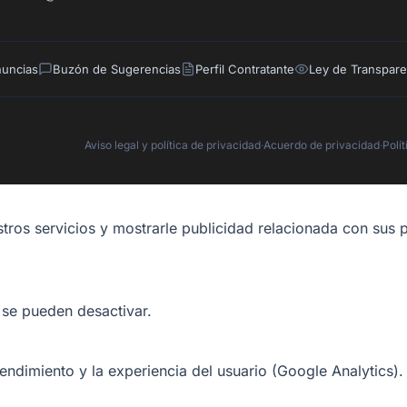
nuncias
Buzón de Sugerencias
Perfil Contratante
Ley de Transpare
Aviso legal y política de privacidad
·
Acuerdo de privacidad
·
Polí
tros servicios y mostrarle publicidad relacionada con sus p
 se pueden desactivar.
rendimiento y la experiencia del usuario (Google Analytics).