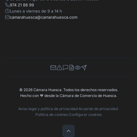
974 21 88 99
Lunes a viernes de 9 a 14 h
camarahuesca@camarahuesca.com
Newsletter
Canal de Denuncias
Buzón de Sugerencias
Perfil Contratante
Ley de Transparencia
Contacta con nosotros
© 2026 Cámara Huesca. Todos los derechos reservados.
Hecho con
❤️
desde la Cámara de Comercio de Huesca.
Aviso legal y política de privacidad
·
Acuerdo de privacidad
·
Política de cookies
·
Configurar cookies