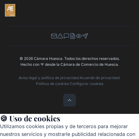
Newsletter
Canal de Denuncias
Buzón de Sugerencias
Perfil Contratante
Ley de Transparencia
Contacta con nosotros
© 2026 Cámara Huesca. Todos los derechos reservados.
Hecho con
❤️
desde la Cámara de Comercio de Huesca.
Aviso legal y política de privacidad
·
Acuerdo de privacidad
·
Política de cookies
·
Configurar cookies
🍪 Uso de cookies
Utilizamos cookies propias y de terceros para mejorar
nuestros servicios y mostrarle publicidad relacionada con