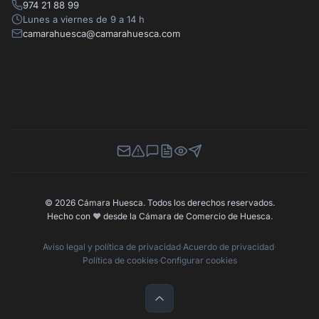
974 21 88 99
Lunes a viernes de 9 a 14 h
camarahuesca@camarahuesca.com
Newsletter
Canal de Denuncias
Buzón de Sugerencias
Perfil Contratante
Ley de Transparencia
Contacta con nosotros
© 2026 Cámara Huesca. Todos los derechos reservados.
Hecho con
❤️
desde la Cámara de Comercio de Huesca.
Aviso legal y política de privacidad
·
Acuerdo de privacidad
·
Política de cookies
·
Configurar cookies