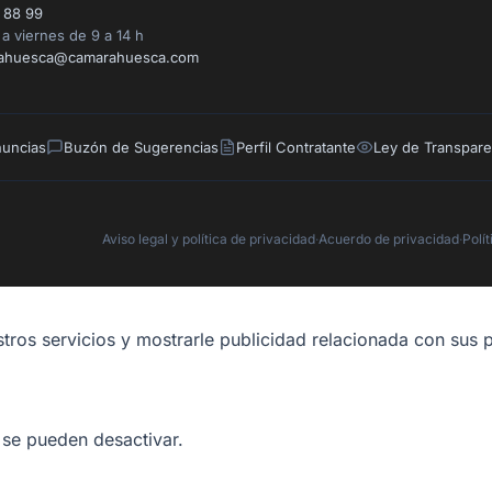
 88 99
a viernes de 9 a 14 h
ahuesca@camarahuesca.com
nuncias
Buzón de Sugerencias
Perfil Contratante
Ley de Transpare
Aviso legal y política de privacidad
·
Acuerdo de privacidad
·
Polí
tros servicios y mostrarle publicidad relacionada con sus p
 se pueden desactivar.