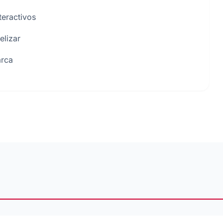
teractivos
elizar
arca