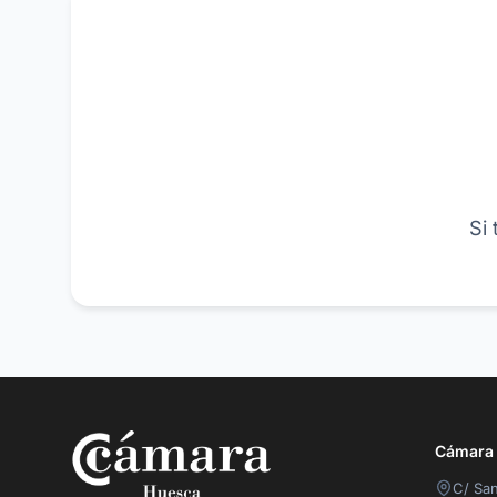
Si
Cámara O
C/ San