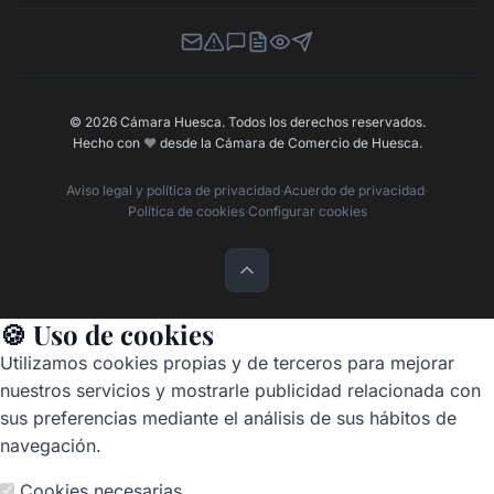
Newsletter
Canal de Denuncias
Buzón de Sugerencias
Perfil Contratante
Ley de Transparencia
Contacta con nosotros
© 2026 Cámara Huesca. Todos los derechos reservados.
Hecho con
❤️
desde la Cámara de Comercio de Huesca.
Aviso legal y política de privacidad
·
Acuerdo de privacidad
·
Política de cookies
·
Configurar cookies
🍪 Uso de cookies
Utilizamos cookies propias y de terceros para mejorar
nuestros servicios y mostrarle publicidad relacionada con
sus preferencias mediante el análisis de sus hábitos de
navegación.
Cookies necesarias