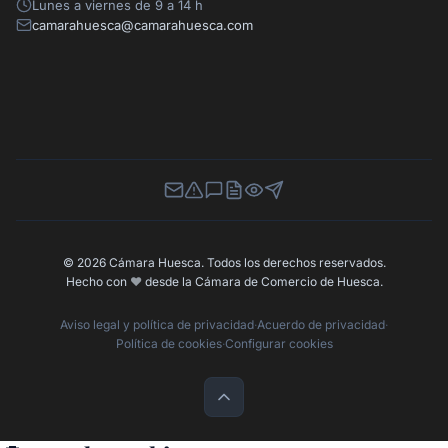
Lunes a viernes de 9 a 14 h
camarahuesca@camarahuesca.com
Newsletter
Canal de Denuncias
Buzón de Sugerencias
Perfil Contratante
Ley de Transparencia
Contacta con nosotros
© 2026 Cámara Huesca. Todos los derechos reservados.
Hecho con
❤️
desde la Cámara de Comercio de Huesca.
Aviso legal y política de privacidad
·
Acuerdo de privacidad
·
Política de cookies
·
Configurar cookies