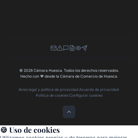
Newsletter
Canal de Denuncias
Buzón de Sugerencias
Perfil Contratante
Ley de Transparencia
Contacta con nosotros
© 2026 Cámara Huesca. Todos los derechos reservados.
Hecho con
❤️
desde la Cámara de Comercio de Huesca.
Aviso legal y política de privacidad
·
Acuerdo de privacidad
·
Política de cookies
·
Configurar cookies
🍪 Uso de cookies
Utilizamos cookies propias y de terceros para mejorar