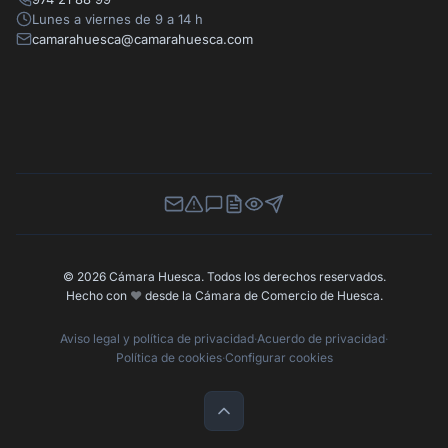
Lunes a viernes de 9 a 14 h
camarahuesca@camarahuesca.com
Newsletter
Canal de Denuncias
Buzón de Sugerencias
Perfil Contratante
Ley de Transparencia
Contacta con nosotros
© 2026 Cámara Huesca. Todos los derechos reservados.
Hecho con
❤️
desde la Cámara de Comercio de Huesca.
Aviso legal y política de privacidad
·
Acuerdo de privacidad
·
Política de cookies
·
Configurar cookies