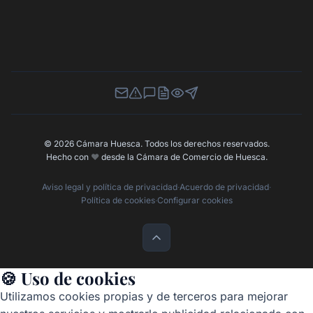
Newsletter
Canal de Denuncias
Buzón de Sugerencias
Perfil Contratante
Ley de Transparencia
Contacta con nosotros
© 2026 Cámara Huesca. Todos los derechos reservados.
Hecho con
❤️
desde la Cámara de Comercio de Huesca.
Aviso legal y política de privacidad
·
Acuerdo de privacidad
·
Política de cookies
·
Configurar cookies
🍪 Uso de cookies
Utilizamos cookies propias y de terceros para mejorar