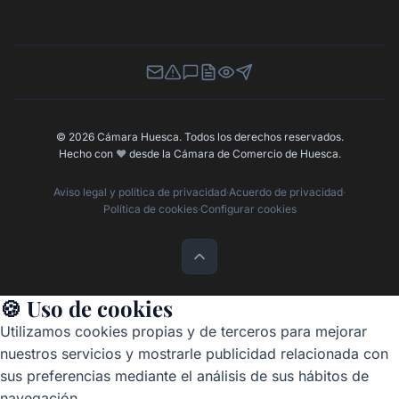
Newsletter
Canal de Denuncias
Buzón de Sugerencias
Perfil Contratante
Ley de Transparencia
Contacta con nosotros
© 2026 Cámara Huesca. Todos los derechos reservados.
Hecho con
❤️
desde la Cámara de Comercio de Huesca.
Aviso legal y política de privacidad
·
Acuerdo de privacidad
·
Política de cookies
·
Configurar cookies
🍪 Uso de cookies
Utilizamos cookies propias y de terceros para mejorar
nuestros servicios y mostrarle publicidad relacionada con
sus preferencias mediante el análisis de sus hábitos de
navegación.