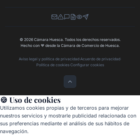
Newsletter
Canal de Denuncias
Buzón de Sugerencias
Perfil Contratante
Ley de Transparencia
Contacta con nosotros
© 2026 Cámara Huesca. Todos los derechos reservados.
Hecho con
❤️
desde la Cámara de Comercio de Huesca.
Aviso legal y política de privacidad
·
Acuerdo de privacidad
·
Política de cookies
·
Configurar cookies
🍪 Uso de cookies
Utilizamos cookies propias y de terceros para mejorar
nuestros servicios y mostrarle publicidad relacionada con
sus preferencias mediante el análisis de sus hábitos de
navegación.