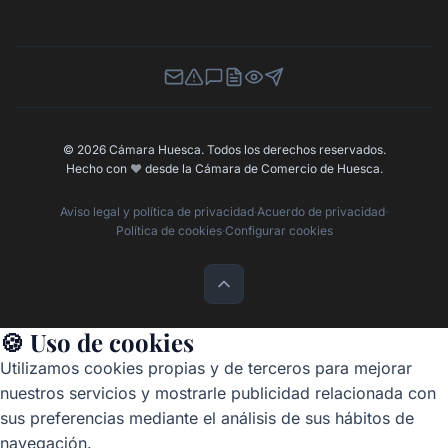
Newsletter
Canal de Denuncias
Buzón de Sugerencias
Perfil Contratante
Ley de Transparencia
Contacta con nosotros
© 2026 Cámara Huesca. Todos los derechos reservados.
Hecho con
❤️
desde la Cámara de Comercio de Huesca.
Aviso legal y política de privacidad
·
Acuerdo de privacidad
·
Política de cookies
·
Configurar cookies
🍪 Uso de cookies
Utilizamos cookies propias y de terceros para mejorar
nuestros servicios y mostrarle publicidad relacionada con
sus preferencias mediante el análisis de sus hábitos de
navegación.